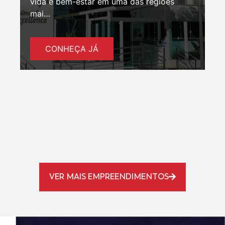
vida e bem-estar em uma das regiões
mai…
CONHEÇA JÁ
VER MAIS EMPREENDIMENTOS